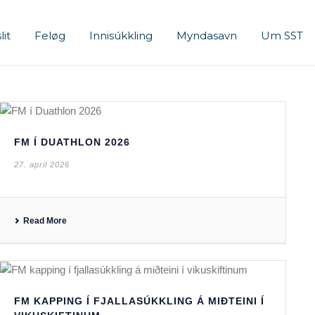
lit
Feløg
Innisúkkling
Myndasavn
Um SST
FM Í DUATHLON 2026
27. april 2026
Read More
FM KAPPING Í FJALLASÚKKLING Á MIÐTEINI Í