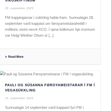
VIKUSKIFTINUM
29. september 2025
FM kappingarnar í súkkling halda fram. Sunnudagin 28.
september varð kappast um føroyameistaraheitið í
miðteini, eisini nevnt XCO. Í opna bólkinum hjá monnum
var Helgi Winther Olsen úr [...]
Read More
PAULI OG SÚSANNA FØROYAMEISTARAR Í FM Í
VEGASÚKKLING
15. september 2025
Sunnudagin 14 september varð kappast fyri FM í