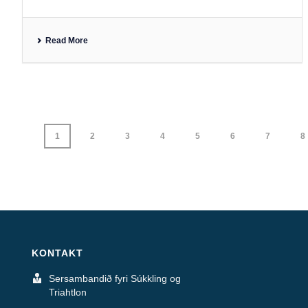
Read More
1
2
3
4
5
6
7
8
KONTAKT
Sersambandið fyri Súkkling og
Triahtlon