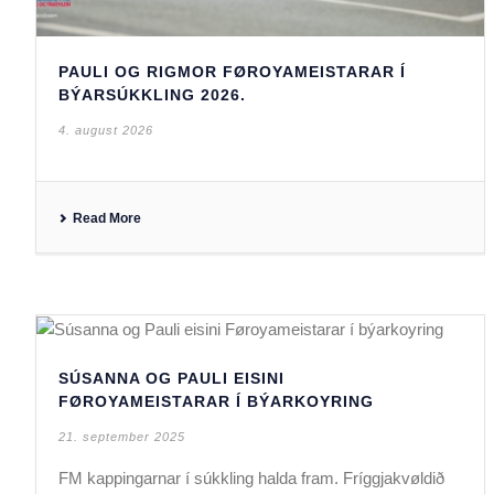
PAULI OG RIGMOR FØROYAMEISTARAR Í
BÝARSÚKKLING 2026.
4. august 2026
Read More
SÚSANNA OG PAULI EISINI
FØROYAMEISTARAR Í BÝARKOYRING
21. september 2025
FM kappingarnar í súkkling halda fram. Fríggjakvøldið