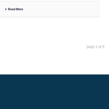
Read More
page
1
of
9