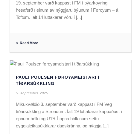
19. september varð kappast í FM í býarkoyring,
hesaferð í einum av nýggjaru býunum í Føroyum – á
Toftum. Íalt 14 luttakarar vóru í [...]
Read More
PAULI POULSEN FØROYAMEISTARI Í
TÍÐARSÚKKLING
5. september 2025
Mikukvøldið 3. september varð kappast í FM Veg
tíðarsúkkling á Strondum. Íalt 19 luttakarar kappaðust í
opnum bólki og U19. Í opna bólkinum settu
oyggjaleikasúkklarar dagskránna, og nýggja [...]