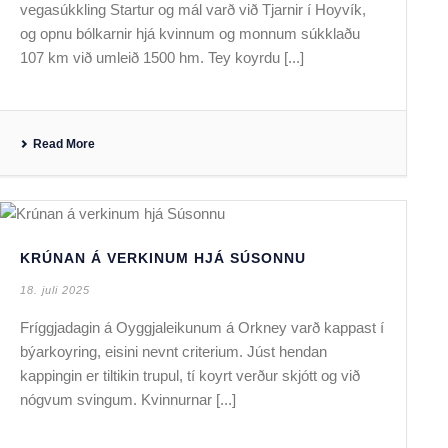
vegasúkkling Startur og mál varð við Tjarnir í Hoyvík,
og opnu bólkarnir hjá kvinnum og monnum súkklaðu
107 km við umleið 1500 hm. Tey koyrdu [...]
Read More
KRÚNAN Á VERKINUM HJÁ SÚSONNU
18. juli 2025
Fríggjadagin á Oyggjaleikunum á Orkney varð kappast í
býarkoyring, eisini nevnt criterium. Júst hendan
kappingin er tiltikin trupul, tí koyrt verður skjótt og við
nógvum svingum. Kvinnurnar [...]