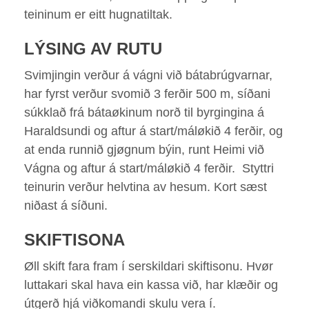
teininum er eitt hugnatiltak.
LÝSING AV RUTU
Svimjingin verður á vágni við bátabrúgvarnar,
har fyrst verður svomið 3 ferðir 500 m, síðani
súkklað frá bátaøkinum norð til byrgingina á
Haraldsundi og aftur á start/máløkið 4 ferðir, og
at enda runnið gjøgnum býin, runt Heimi við
Vágna og aftur á start/máløkið 4 ferðir. Styttri
teinurin verður helvtina av hesum. Kort sæst
niðast á síðuni.
SKIFTISONA
Øll skift fara fram í serskildari skiftisonu. Hvør
luttakari skal hava ein kassa við, har klæðir og
útgerð hjá viðkomandi skulu vera í.