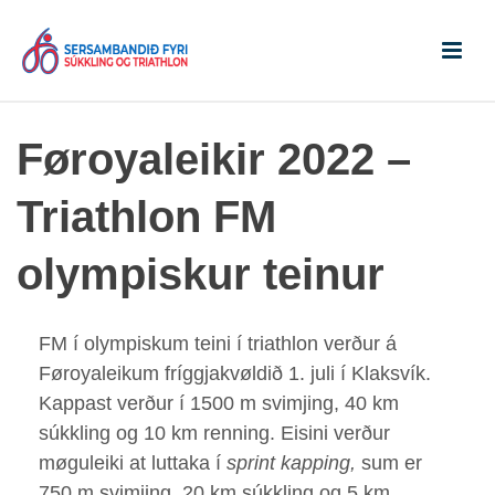
Føroyaleikir 2022 –
Triathlon FM
olympiskur teinur
FM í olympiskum teini í triathlon verður á
Føroyaleikum fríggjakvøldið 1. juli í Klaksvík.
Kappast verður í 1500 m svimjing, 40 km
súkkling og 10 km renning. Eisini verður
møguleiki at luttaka í
sprint kapping,
sum er
750 m svimjing, 20 km súkkling og 5 km