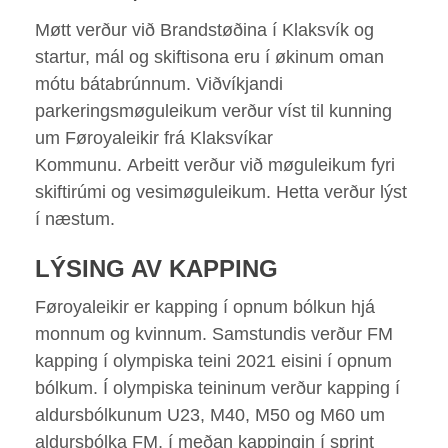
Møtt verður við Brandstøðina í Klaksvík og
startur, mál og skiftisona eru í økinum oman
mótu bátabrúnnum. Viðvíkjandi
parkeringsmøguleikum verður víst til kunning
um Føroyaleikir frá Klaksvíkar
Kommunu. Arbeitt verður við møguleikum fyri
skiftirúmi og vesimøguleikum. Hetta verður lýst
í næstum.
LÝSING AV KAPPING
Føroyaleikir er kapping í opnum bólkun hjá
monnum og kvinnum. Samstundis verður FM
kapping í olympiska teini 2021 eisini í opnum
bólkum. Í olympiska teininum verður kapping í
aldursbólkunum U23, M40, M50 og M60 um
aldursbólka FM, í meðan kappingin í sprint