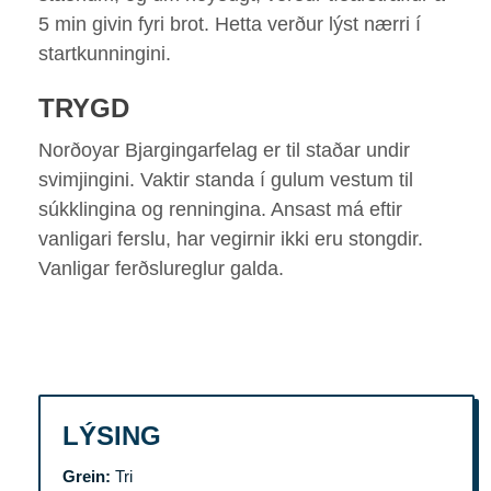
5 min givin fyri brot. Hetta verður lýst nærri í
startkunningini.
TRYGD
Norðoyar Bjargingarfelag er til staðar undir
svimjingini. Vaktir standa í gulum vestum til
súkklingina og renningina. Ansast má eftir
vanligari ferslu, har vegirnir ikki eru stongdir.
Vanligar ferðslureglur galda.
LÝSING
Grein:
Tri