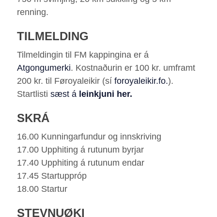
renning.
TILMELDING
Tilmeldingin til FM kappingina er á
Atgongumerki
. Kostnaðurin er 100 kr. umframt
200 kr. til Føroyaleikir (sí
foroyaleikir.fo.
).
Startlisti
sæst á
leinkjuni her
.
SKRÁ
16.00 Kunningarfundur og innskriving
17.00 Upphiting á rutunum byrjar
17.40 Upphiting á rutunum endar
17.45 Startuppróp
18.00 Startur
STEVNUØKI