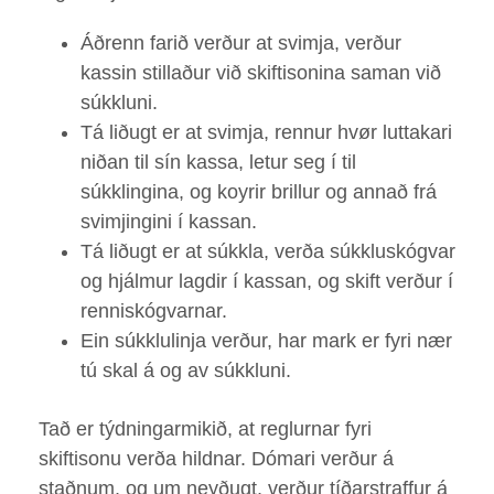
Áðrenn farið verður at svimja, verður
kassin stillaður við skiftisonina saman við
súkkluni.
Tá liðugt er at svimja, rennur hvør luttakari
niðan til sín kassa, letur seg í til
súkklingina, og koyrir brillur og annað frá
svimjingini í kassan.
Tá liðugt er at súkkla, verða súkkluskógvar
og hjálmur lagdir í kassan, og skift verður í
renniskógvarnar.
Ein súkklulinja verður, har mark er fyri nær
tú skal á og av súkkluni.
Tað er týdningarmikið, at reglurnar fyri
skiftisonu verða hildnar. Dómari verður á
staðnum, og um neyðugt, verður tíðarstraffur á