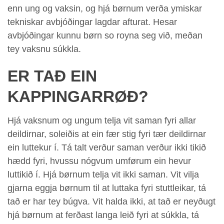
enn ung og vaksin, og hjá børnum verða ymiskar
tekniskar avbjóðingar lagdar afturat. Hesar
avbjóðingar kunnu børn so royna seg við, meðan
tey vaksnu súkkla.
ER TAÐ EIN
KAPPINGARRØÐ?
Hjá vaksnum og ungum telja vit saman fyri allar
deildirnar, soleiðis at ein fær stig fyri tær deildirnar
ein luttekur í. Tá talt verður saman verður ikki tikið
hædd fyri, hvussu nógvum umførum ein hevur
luttikið í. Hjá børnum telja vit ikki saman. Vit vilja
gjarna eggja børnum til at luttaka fyri stuttleikar, tá
tað er har tey búgva. Vit halda ikki, at tað er neyðugt
hjá børnum at ferðast langa leið fyri at súkkla, tá