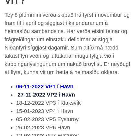
VIT?
Tey 8 plúmmini verða skipað frá fyrst í novembur og
fram til í apríl og síggjast í kalendaranum á
heimasíðu sambandsins. Har verða eisini teinar og
frágreiðingar um einstøku deildirnar at síggja.
Niðanfyri síggjast dagarnir. Sum altíð má hædd
takast fyri veðri og luttakarar mugu fylgja við í
kappingarlýsingunum um nakað broytist. Er neyðugt
at flyta, kunna vit um hetta á heimasíðu okkara.
06-11-2022 VP1 í Havn
27-11-2022 VP2 í Havn
18-12-2022 VP3 í Klaksvík
15-01-2023 VP4 í Havn
05-02-2023 VP5 Eysturoy
26-02-2023 VP6 Havn
12-03-2023 VP7 Eysturoy