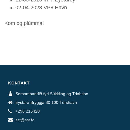
02-04-2023 VP8 Havn
Kom og plúmma!
KONTAKT
Sersambandið fyri Súkkling og Triahtlon
Eystara Bryggja 30 100 Tórshavn
+298 216420
sst@sst.fo