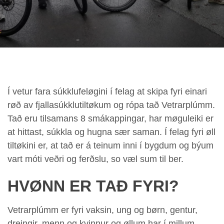
Í vetur fara súkklufeløgini í felag at skipa fyri einari
røð av fjallasúkklutiltøkum og rópa tað Vetrarplúmm.
Tað eru tilsamans 8 smákappingar, har møguleiki er
at hittast, súkkla og hugna sær saman. Í felag fyri øll
tiltøkini er, at tað er á teinum inni í bygdum og býum
vart móti veðri og ferðslu, so væl sum til ber.
HVØNN ER TAÐ FYRI?
Vetrarplúmm er fyri vaksin, ung og børn, gentur,
dreingir, menn og kvinnur og øllum har í millum.