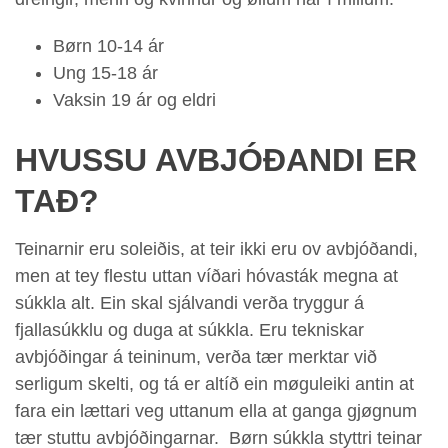
Børn 10-14 ár
Ung 15-18 ár
Vaksin 19 ár og eldri
HVUSSU AVBJÓÐANDI ER
TAÐ?
Teinarnir eru soleiðis, at teir ikki eru ov avbjóðandi,
men at tey flestu uttan víðari hóvasták megna at
súkkla alt. Ein skal sjálvandi verða tryggur á
fjallasúkklu og duga at súkkla. Eru tekniskar
avbjóðingar á teininum, verða tær merktar við
serligum skelti, og tá er altíð ein møguleiki antin at
fara ein lættari veg uttanum ella at ganga gjøgnum
tær stuttu avbjóðingarnar. Børn súkkla styttri teinar