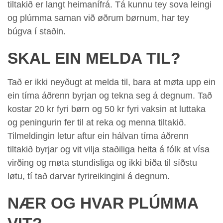
tiltakið er langt heimanífrá. Tá kunnu tey sova leingi
og plúmma saman við øðrum børnum, har tey
búgva í staðin.
SKAL EIN MELDA TIL?
Tað er ikki neyðugt at melda til, bara at møta upp ein
ein tíma áðrenn byrjan og tekna seg á degnum. Tað
kostar 20 kr fyri børn og 50 kr fyri vaksin at luttaka
og peningurin fer til at reka og menna tiltakið.
Tilmeldingin letur aftur ein hálvan tíma áðrenn
tiltakið byrjar og vit vilja staðiliga heita á fólk at vísa
virðing og møta stundisliga og ikki bíða til síðstu
løtu, tí tað darvar fyrireikingini á degnum.
NÆR OG HVAR PLÚMMA