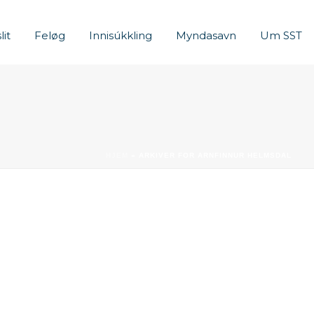
lit
Feløg
Innisúkkling
Myndasavn
Um SST
HJEM
»
ARKIVER FOR ARNFINNUR HELMSDAL