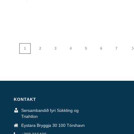
1
2
3
4
5
6
7
KONTAKT
Sersambandið fyri Súkkling og
Triahtlon
Eystara Bryggja 30 100 Tórshavn