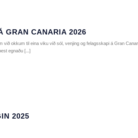
 GRAN CANARIA 2026
 við okkum til eina viku við sól, venjing og felagsskapi á Gran Canar
best egnaðu [...]
IN 2025