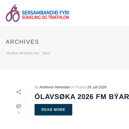
ARCHIVES
Author Archive for: "ahe"
By
Arnfinnur Helmsdal
In
Posted
29. juli 2026
ÓLAVSØKA 2026 FM BÝA
READ MORE
0