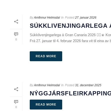
By
Arnfinnur Helmsdal
In
Posted
27. januar 2026
SÚKKLIVENJINGARLEGA Á
Súkklivenjingarlega á Gran Canaria 2026 🚴‍♀️☀️ Kom
0
Frá 27. januar til 4. februar 2026 fara vit til eina av 
READ MORE
By
Arnfinnur Helmsdal
In
Posted
31. december 2025
NÝGGJÁRSFLEIRKAPPING
READ MORE
0