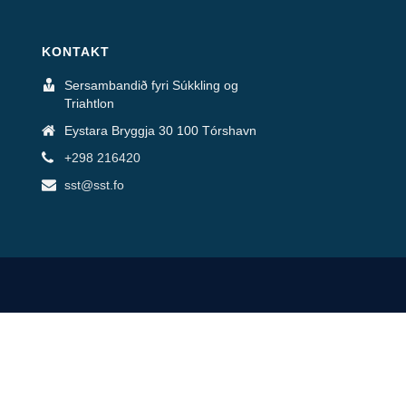
KONTAKT
Sersambandið fyri Súkkling og
Triahtlon
Eystara Bryggja 30 100 Tórshavn
+298 216420
sst@sst.fo