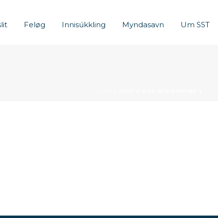
lit
Feløg
Innisúkkling
Myndasavn
Um SST
HJEM
»
RENT A BIKE MTB KAPPING 1