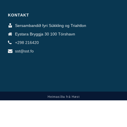
KONTAKT
Sersambandið fyri Súkkling og Triahtlon
Eystara Bryggja 30 100 Tórshavn
+298 216420
sst@sst.fo
Heimasíða frá Høst