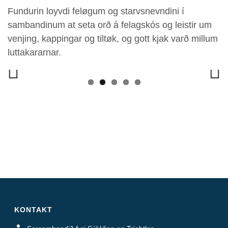
Fundurin loyvdi feløgum og starvsnevndini í
sambandinum at seta orð á felagskós og leistir um
venjing, kappingar og tiltøk, og gott kjak varð millum
luttakararnar.
Prev
Next
ious
KONTAKT