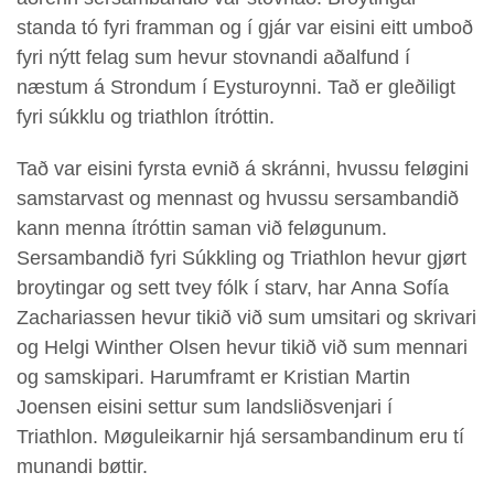
standa tó fyri framman og í gjár var eisini eitt umboð
fyri nýtt felag sum hevur stovnandi aðalfund í
næstum á Strondum í Eysturoynni. Tað er gleðiligt
fyri súkklu og triathlon ítróttin.
Tað var eisini fyrsta evnið á skránni, hvussu feløgini
samstarvast og mennast og hvussu sersambandið
kann menna ítróttin saman við feløgunum.
Sersambandið fyri Súkkling og Triathlon hevur gjørt
broytingar og sett tvey fólk í starv, har Anna Sofía
Zachariassen hevur tikið við sum umsitari og skrivari
og Helgi Winther Olsen hevur tikið við sum mennari
og samskipari. Harumframt er Kristian Martin
Joensen eisini settur sum landsliðsvenjari í
Triathlon. Møguleikarnir hjá sersambandinum eru tí
munandi bøttir.