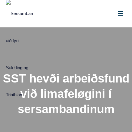
SST hevði arbeiðsfund
við limafeløgini í
sersambandinum