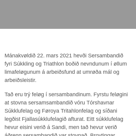
Mánakvøldið 22. mars 2021 hevði Sersambandið
fyri Súkkling og Triathlon boðið nevndunum í øllum
limafeløgunum á arbeiðsfund at umrøða mál og
arbeiðsleistir.
Tað eru trý feløg í sersambandinum. Fyrstu feløgini
at stovna sersamsambandið vóru Tórshavnar
Súkklufelag og Føroya Tritahlonfelag og síðani
legðist Fjallasúkklufelagið afturat. Eitt súkklufelag
hevur eisini verið á Sandi, men tað hevur verið
áðrenn sersambandið var stovnað. Broytingar