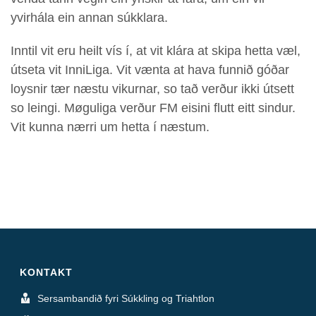
yvirhála ein annan súkklara.
Inntil vit eru heilt vís í, at vit klára at skipa hetta væl,
útseta vit InniLiga. Vit vænta at hava funnið góðar
loysnir tær næstu vikurnar, so tað verður ikki útsett
so leingi. Møguliga verður FM eisini flutt eitt sindur.
Vit kunna nærri um hetta í næstum.
KONTAKT
Sersambandið fyri Súkkling og Triahtlon