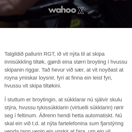
Talgildið pallurin RGT, ið vit nýta til at skipa
innisúkkling tiltøk, gjørdi eina størri broyting í hvussu
skipanin riggar. Tað hevur við sær, at vit noyðast at
royna ymiskar loysnir, fyri at finna ein leist fyri,
hvussu vit skipa tiltøkini.
Í stuttum er broytingin, at súkklarar nú sjálvir skulu
stýra, hvussu tykissúkklarin (virtuelli súkklarin) rørir
seg í feltinum. Áðrenn hendi hetta automatiskt. Nú
skal ein við t.d. at nýta fartelefonina sum fjarstýring
venda tann vegin ein ynskir at fara, um ein vil