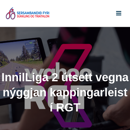
InnilLiga 2 útsett vegna
nýggjan kappingarleist
í RGT