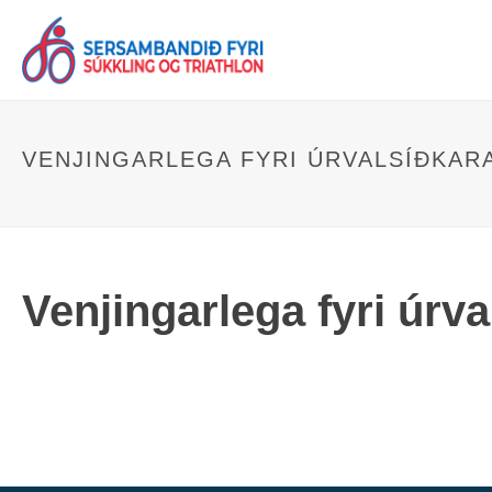
VENJINGARLEGA FYRI ÚRVALSÍÐKARA
Venjingarlega fyri úrva