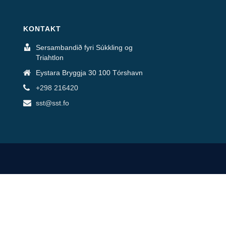
KONTAKT
Sersambandið fyri Súkkling og
Triahtlon
Eystara Bryggja 30 100 Tórshavn
+298 216420
sst@sst.fo