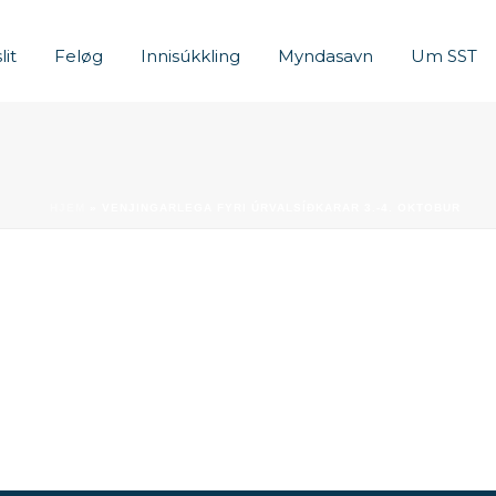
lit
Feløg
Innisúkkling
Myndasavn
Um SST
HJEM
»
VENJINGARLEGA FYRI ÚRVALSÍÐKARAR 3.-4. OKTOBUR