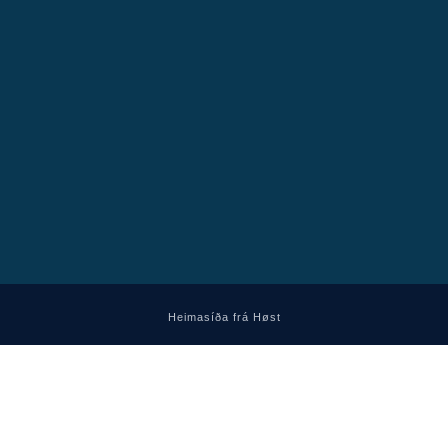
Heimasíða frá Høst